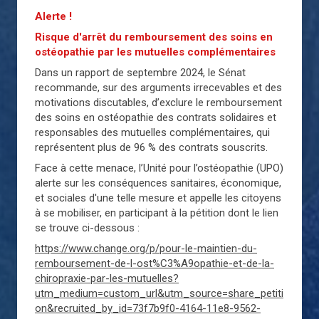
Alerte !
Risque d'arrêt du remboursement des soins en
ostéopathie par les mutuelles complémentaires
Dans un rapport de septembre 2024, le Sénat
recommande, sur des arguments irrecevables et des
motivations discutables, d’exclure le remboursement
des soins en ostéopathie des contrats solidaires et
responsables des mutuelles complémentaires, qui
représentent plus de 96 % des contrats souscrits.
Face à cette menace, l’Unité pour l’ostéopathie (UPO)
alerte sur les conséquences sanitaires, économique,
et sociales d'une telle mesure et appelle les citoyens
à se mobiliser, en participant à la pétition dont le lien
se trouve ci-dessous :
https://www.change.org/p/pour-le-maintien-du-
remboursement-de-l-ost%C3%A9opathie-et-de-la-
chiropraxie-par-les-mutuelles?
utm_medium=custom_url&utm_source=share_petiti
on&recruited_by_id=73f7b9f0-4164-11e8-9562-