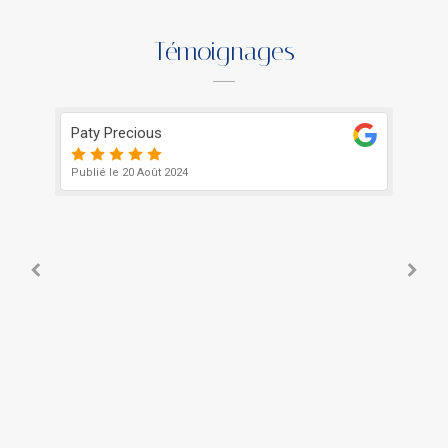
Témoignages
Paty Precious
ER
Publié le 20 Août 2024
Pub
J’
né
e
af
es
Lir
pou
ap
pr